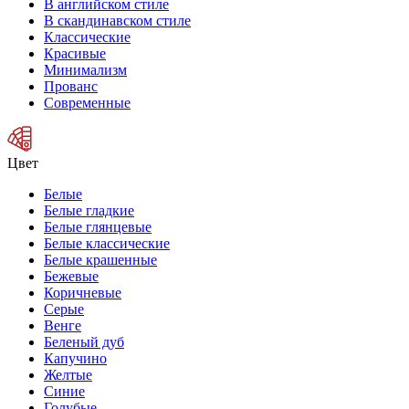
В английском стиле
В скандинавском стиле
Классические
Красивые
Минимализм
Прованс
Современные
Цвет
Белые
Белые гладкие
Белые глянцевые
Белые классические
Белые крашенные
Бежевые
Коричневые
Серые
Венге
Беленый дуб
Капучино
Желтые
Синие
Голубые