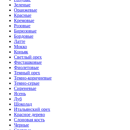
Зеленые
Оранжевые
Красные
Кремовые
Розовые
Бирюзовые
Бордовые
Латте
Мокко
Коньяк
Светлый орех
Фисташковые
Фиолетовые
Темный орех
Темно-коричневые
Темно-серые
Сиреневые
Ясень
Дуб
Шоколад
Итальянский орех
Красное дерево
Слоновая кость
Черные