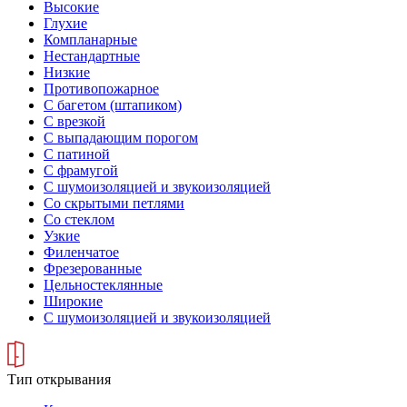
Высокие
Глухие
Компланарные
Нестандартные
Низкие
Противопожарное
С багетом (штапиком)
С врезкой
С выпадающим порогом
С патиной
С фрамугой
С шумоизоляцией и звукоизоляцией
Со скрытыми петлями
Со стеклом
Узкие
Филенчатое
Фрезерованные
Цельностеклянные
Широкие
С шумоизоляцией и звукоизоляцией
Тип открывания