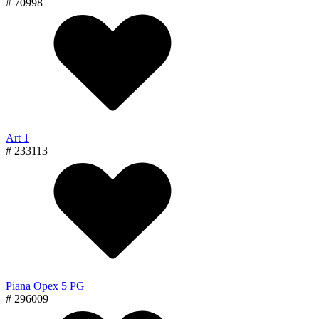
# 70998
Art 1
# 233113
Piana Орех 5 PG
# 296009