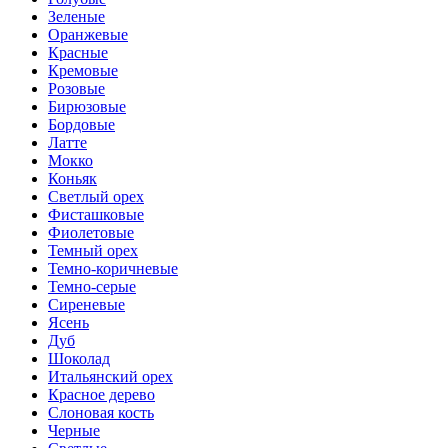
Зеленые
Оранжевые
Красные
Кремовые
Розовые
Бирюзовые
Бордовые
Латте
Мокко
Коньяк
Светлый орех
Фисташковые
Фиолетовые
Темный орех
Темно-коричневые
Темно-серые
Сиреневые
Ясень
Дуб
Шоколад
Итальянский орех
Красное дерево
Слоновая кость
Черные