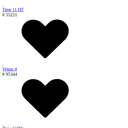
Time 11 ПГ
# 55221
Venus 4
# 95344