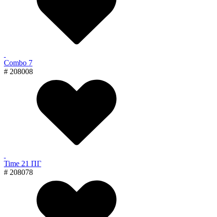
Combo 7
# 208008
Time 21 ПГ
# 208078