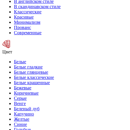
В английском стиле
В скандинавском стиле
Классические
Красивые
Минимализм
Прованс
Современные
Цвет
Белые
Белые гладкие
Белые глянцевые
Белые классические
Белые крашенные
Бежевые
Коричневые
Серые
Венге
Беленый дуб
Капучино
Желтые
Синие
Голубые