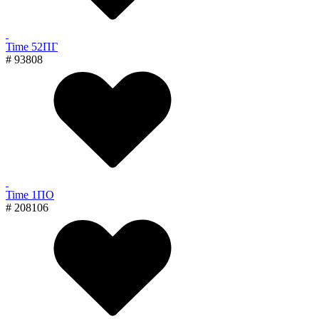
Time 52ПГ
# 93808
Time 1ПО
# 208106