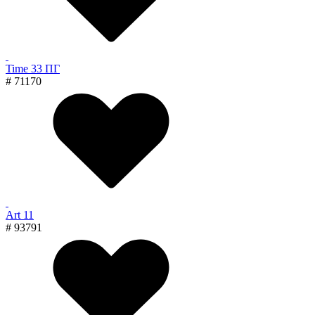
Time 33 ПГ
# 71170
Art 11
# 93791