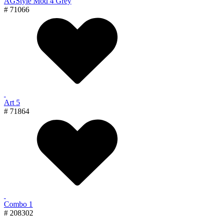
AGStyle Mod 4 Grey
# 71066
Art 5
# 71864
Combo 1
# 208302