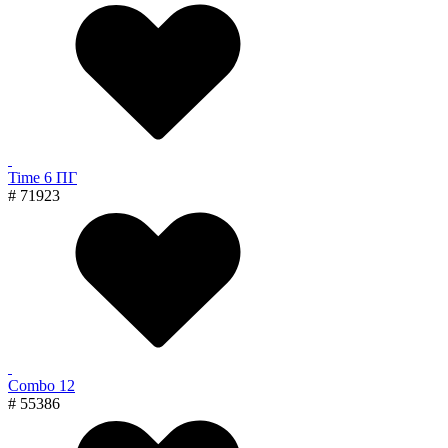
Time 6 ПГ
# 71923
Combo 12
# 55386