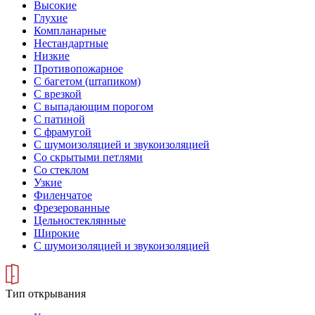
Высокие
Глухие
Компланарные
Нестандартные
Низкие
Противопожарное
С багетом (штапиком)
С врезкой
С выпадающим порогом
С патиной
С фрамугой
С шумоизоляцией и звукоизоляцией
Со скрытыми петлями
Со стеклом
Узкие
Филенчатое
Фрезерованные
Цельностеклянные
Широкие
С шумоизоляцией и звукоизоляцией
Тип открывания