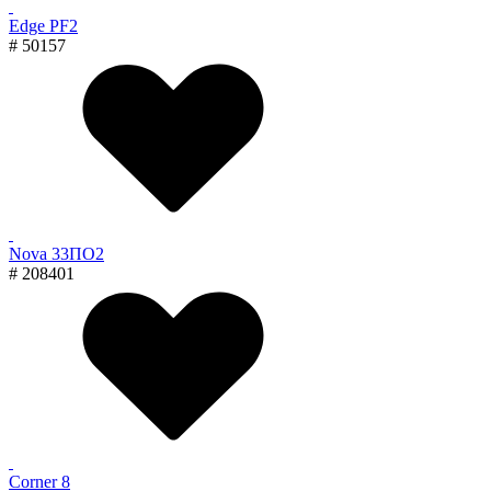
Edge PF2
# 50157
Nova 33ПО2
# 208401
Corner 8