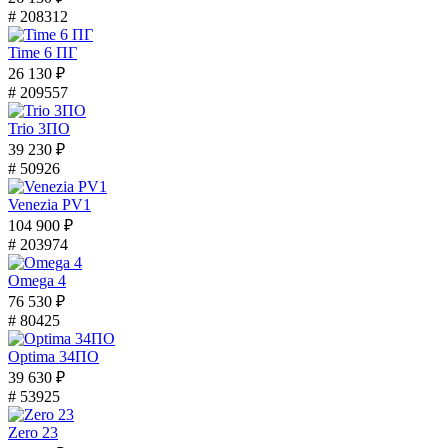
# 208312
Time 6 ПГ
26 130 ₽
# 209557
Trio 3ПО
39 230 ₽
# 50926
Venezia PV1
104 900 ₽
# 203974
Omega 4
76 530 ₽
# 80425
Optima 34ПО
39 630 ₽
# 53925
Zero 23