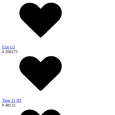
Exit G2
# 208275
Time 21 ПГ
# 48132