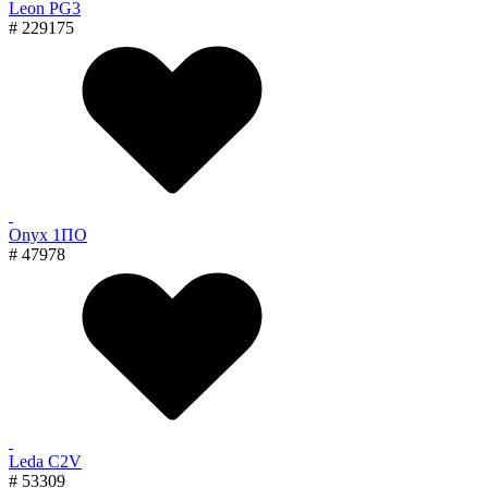
Leon PG3
# 229175
Onyx 1ПО
# 47978
Leda C2V
# 53309