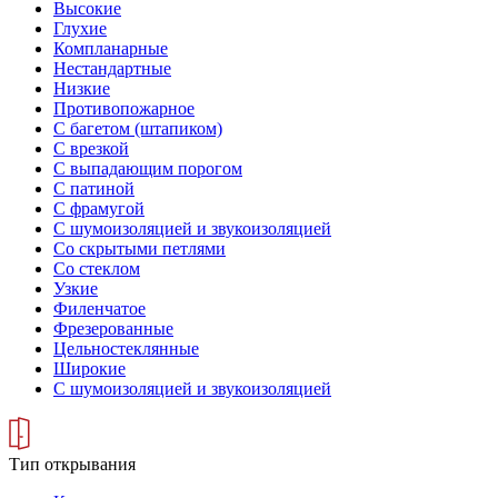
Высокие
Глухие
Компланарные
Нестандартные
Низкие
Противопожарное
С багетом (штапиком)
С врезкой
С выпадающим порогом
С патиной
С фрамугой
С шумоизоляцией и звукоизоляцией
Со скрытыми петлями
Со стеклом
Узкие
Филенчатое
Фрезерованные
Цельностеклянные
Широкие
С шумоизоляцией и звукоизоляцией
Тип открывания