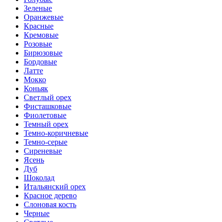
Зеленые
Оранжевые
Красные
Кремовые
Розовые
Бирюзовые
Бордовые
Латте
Мокко
Коньяк
Светлый орех
Фисташковые
Фиолетовые
Темный орех
Темно-коричневые
Темно-серые
Сиреневые
Ясень
Дуб
Шоколад
Итальянский орех
Красное дерево
Слоновая кость
Черные