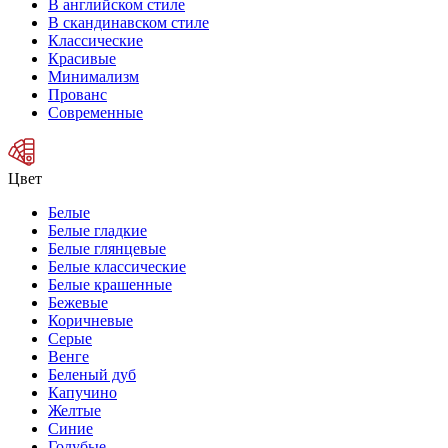
В английском стиле
В скандинавском стиле
Классические
Красивые
Минимализм
Прованс
Современные
Цвет
Белые
Белые гладкие
Белые глянцевые
Белые классические
Белые крашенные
Бежевые
Коричневые
Серые
Венге
Беленый дуб
Капучино
Желтые
Синие
Голубые