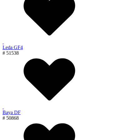
Leda GF4
# 51538
Baya DF
# 50868