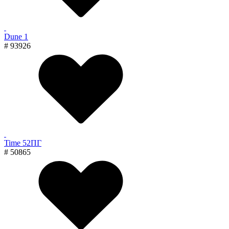
Dune 1
# 93926
Time 52ПГ
# 50865