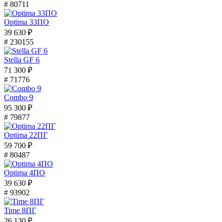
# 80711
Optima 33ПО
39 630 ₽
# 230155
Stella GF 6
71 300 ₽
# 71776
Combo 9
95 300 ₽
# 79877
Optima 22ПГ
59 700 ₽
# 80487
Optima 4ПО
39 630 ₽
# 93902
Time 8ПГ
26 130 ₽