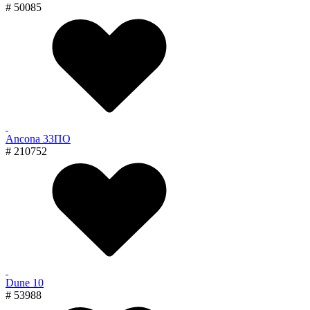
# 50085
Ancona 33ПО
# 210752
Dune 10
# 53988