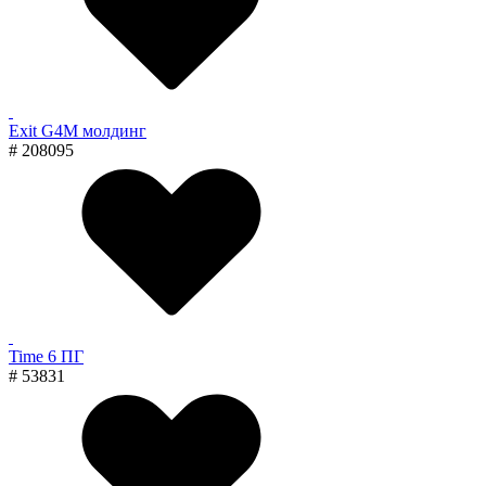
Exit G4M молдинг
# 208095
Time 6 ПГ
# 53831