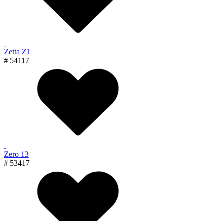
Zetta Z1
# 54117
Zero 13
# 53417