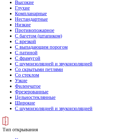
Высокие
Глухие
Компланарные
Нестандартные
Низкие
Противопожарное
С багетом (штапиком)
С врезкой
С выпадающим порогом
С патиной
С фрамугой
С шумоизоляцией и звукоизоляцией
Со скрытыми петлями
Со стеклом
Узкие
Филенчатое
Фрезерованные
Цельностеклянные
Широкие
С шумоизоляцией и звукоизоляцией
Тип открывания