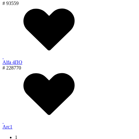
# 93559
Alfa 4ПО
# 228770
Arc1
1