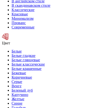
В английском стиле
В скандинавском стиле
Классические
Красивые
Минимализм
Прованс
Современные
Цвет
Белые
Белые гладкие
Белые глянцевые
Белые классические
Белые крашенные
Бежевые
Коричневые
Серые
Венге
Беленый дуб
Капучино
Желтые
Синие
Голубые