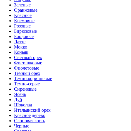
Зеленые
Оранжевые
Красные
Кремовые
Розовые
Бирюзовые
Бордовые
Латте
Мокко
Коньяк
Светлый орех
Фисташковые
Фиолетовые
Темный орех
Темно-коричневые
Темно-серые
Сиреневые
Ясень
Дуб
Шоколад
Итальянский орех
Красное дерево
Слоновая кость
Черные