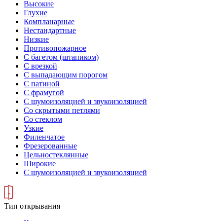
Высокие
Глухие
Компланарные
Нестандартные
Низкие
Противопожарное
С багетом (штапиком)
С врезкой
С выпадающим порогом
С патиной
С фрамугой
С шумоизоляцией и звукоизоляцией
Со скрытыми петлями
Со стеклом
Узкие
Филенчатое
Фрезерованные
Цельностеклянные
Широкие
С шумоизоляцией и звукоизоляцией
Тип открывания