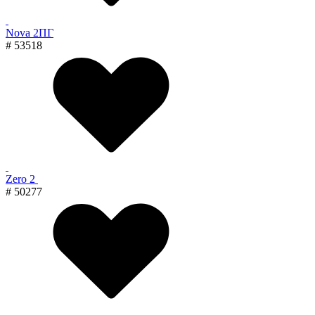
Nova 2ПГ
# 53518
Zero 2
# 50277