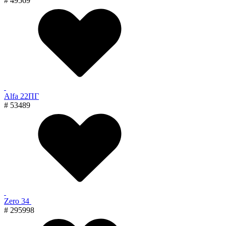
# 49569
Alfa 22ПГ
# 53489
Zero 34
# 295998