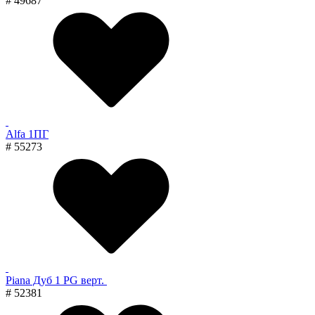
# 49687
Alfa 1ПГ
# 55273
Piana Дуб 1 PG верт.
# 52381