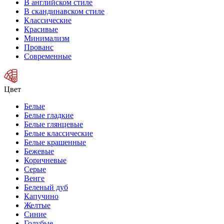
В английском стиле
В скандинавском стиле
Классические
Красивые
Минимализм
Прованс
Современные
Цвет
Белые
Белые гладкие
Белые глянцевые
Белые классические
Белые крашенные
Бежевые
Коричневые
Серые
Венге
Беленый дуб
Капучино
Желтые
Синие
Голубые