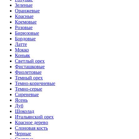
Зеленые
Оранжевые
Красные
Кремовые
Розовые
Бирюзовые
Бордовые
Латте
Мокко
Коньяк
Светлый орех
Фисташковые
Фиолетовые
Темный орех
Темно-коричневые
Темно-серые
Сиреневые
Ясень
Дуб
Шоколад
Итальянский орех
Красное дерево
Слоновая кость
Черные