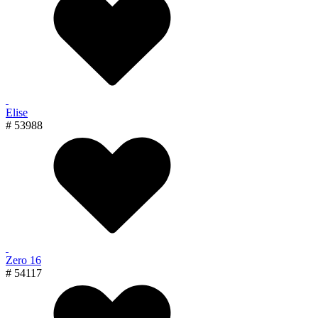
Elise
# 53988
Zero 16
# 54117