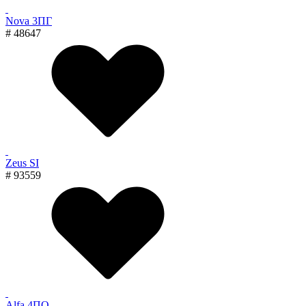
Nova 3ПГ
# 48647
Zeus SI
# 93559
Alfa 4ПО