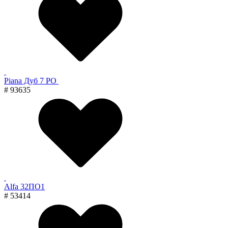
Piana Дуб 7 PO
# 93635
Alfa 32ПО1
# 53414