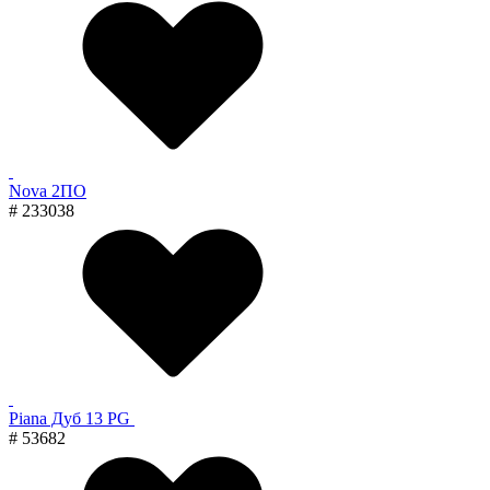
Nova 2ПО
# 233038
Piana Дуб 13 PG
# 53682