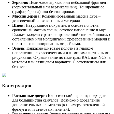
Зеркало:
Целиковое зеркало или небольшой фрагмент
(горизонтальный или вертикальный). Тонированное
(графит, бронза) или без тонировки.
Массив дерева:
Комбинированный массив дуба –
долговечный и экологичный материал.
Шпон:
Натуральное покрытие, в основе полотна –
срощенный массив сосны, сотовое наполнение и мдф.
Гладкие модели с разнонаправленной сшивкой шпона, с
остеклением или молдингами; фрезерованные модели и
полотна со шпонированными рейками.
Эмаль:
Каркасно-щитовые полотна в гладком
исполнении, с классическими или минималистичными
рисунками. Окрашивание по палитрам RAL или NCS, в
матовом или глянцевом варианте. С остеклением или
без него.
Конструкция
Распашные двери:
Классический вариант, подходит
для большинства санузлов. Возможно добавление
дополнительных элементов (к примеру, остекленной
фрамуги или стеновых панелей).
Раздвижные двери:
Экономят пространство, идеальны