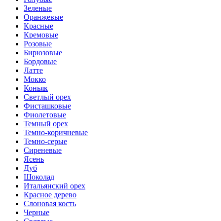
Зеленые
Оранжевые
Красные
Кремовые
Розовые
Бирюзовые
Бордовые
Латте
Мокко
Коньяк
Светлый орех
Фисташковые
Фиолетовые
Темный орех
Темно-коричневые
Темно-серые
Сиреневые
Ясень
Дуб
Шоколад
Итальянский орех
Красное дерево
Слоновая кость
Черные