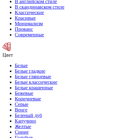
В английском стиле
В скандинавском стиле
Классические
Красивые
Минимализм
Прованс
Современные
Цвет
Белые
Белые гладкие
Белые глянцевые
Белые классические
Белые крашенные
Бежевые
Коричневые
Серые
Венге
Беленый дуб
Капучино
Желтые
Синие
Голубые