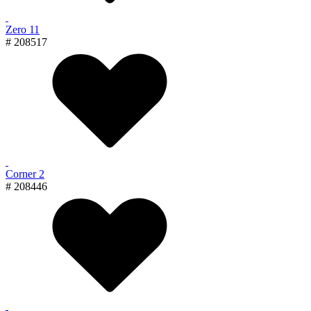
Zero 11
# 208517
Corner 2
# 208446