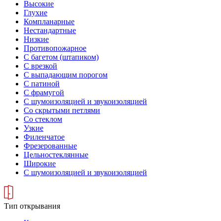
Высокие
Глухие
Компланарные
Нестандартные
Низкие
Противопожарное
С багетом (штапиком)
С врезкой
С выпадающим порогом
С патиной
С фрамугой
С шумоизоляцией и звукоизоляцией
Со скрытыми петлями
Со стеклом
Узкие
Филенчатое
Фрезерованные
Цельностеклянные
Широкие
С шумоизоляцией и звукоизоляцией
Тип открывания