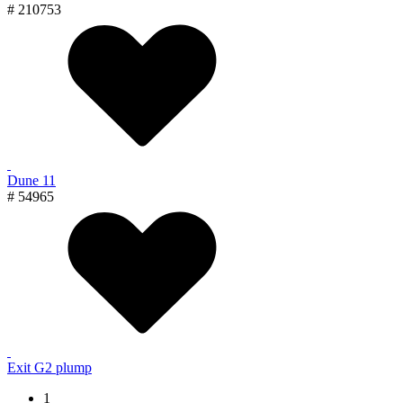
# 210753
Dune 11
# 54965
Exit G2 plump
1