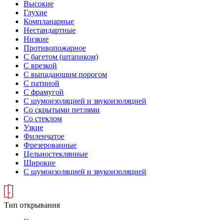
Высокие
Глухие
Компланарные
Нестандартные
Низкие
Противопожарное
С багетом (штапиком)
С врезкой
С выпадающим порогом
С патиной
С фрамугой
С шумоизоляцией и звукоизоляцией
Со скрытыми петлями
Со стеклом
Узкие
Филенчатое
Фрезерованные
Цельностеклянные
Широкие
С шумоизоляцией и звукоизоляцией
Тип открывания