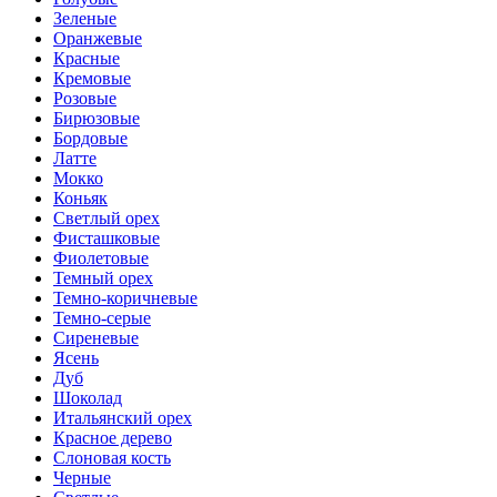
Зеленые
Оранжевые
Красные
Кремовые
Розовые
Бирюзовые
Бордовые
Латте
Мокко
Коньяк
Светлый орех
Фисташковые
Фиолетовые
Темный орех
Темно-коричневые
Темно-серые
Сиреневые
Ясень
Дуб
Шоколад
Итальянский орех
Красное дерево
Слоновая кость
Черные