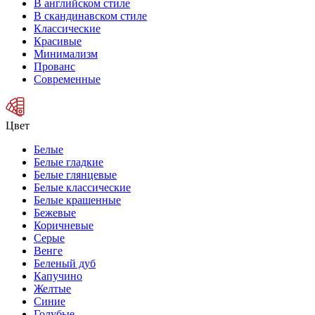
В английском стиле
В скандинавском стиле
Классические
Красивые
Минимализм
Прованс
Современные
Цвет
Белые
Белые гладкие
Белые глянцевые
Белые классические
Белые крашенные
Бежевые
Коричневые
Серые
Венге
Беленый дуб
Капучино
Желтые
Синие
Голубые