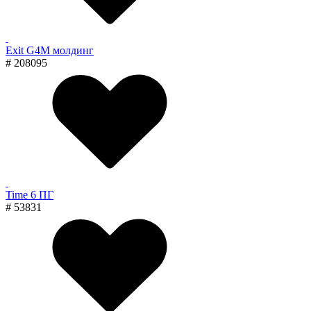
Exit G4M молдинг
# 208095
Time 6 ПГ
# 53831