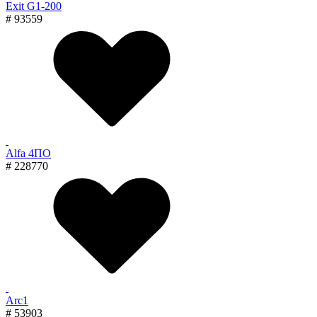
Exit G1-200
# 93559
Alfa 4ПО
# 228770
Arc1
# 53903