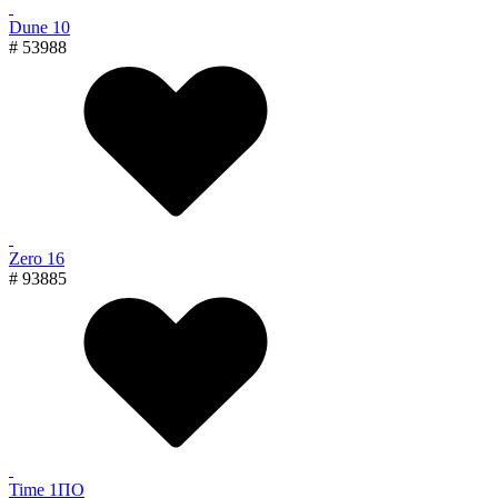
Dune 10
# 53988
Zero 16
# 93885
Time 1ПО