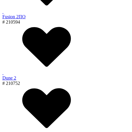
Fusion 2ПО
# 210594
Dune 2
# 210752