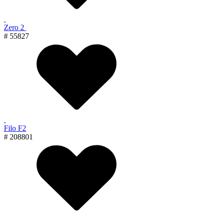
Zero 2
# 55827
Filo F2
# 208801