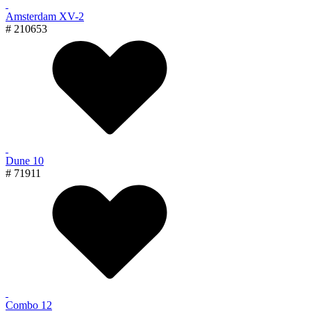
Amsterdam XV-2
# 210653
Dune 10
# 71911
Combo 12