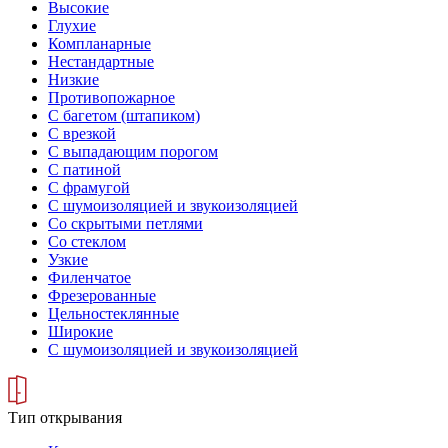
Высокие
Глухие
Компланарные
Нестандартные
Низкие
Противопожарное
С багетом (штапиком)
С врезкой
С выпадающим порогом
С патиной
С фрамугой
С шумоизоляцией и звукоизоляцией
Со скрытыми петлями
Со стеклом
Узкие
Филенчатое
Фрезерованные
Цельностеклянные
Широкие
С шумоизоляцией и звукоизоляцией
Тип открывания