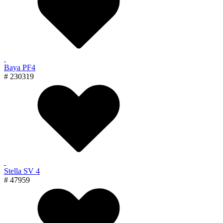
Baya PF4
# 230319
Stella SV 4
# 47959