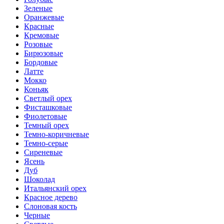
Зеленые
Оранжевые
Красные
Кремовые
Розовые
Бирюзовые
Бордовые
Латте
Мокко
Коньяк
Светлый орех
Фисташковые
Фиолетовые
Темный орех
Темно-коричневые
Темно-серые
Сиреневые
Ясень
Дуб
Шоколад
Итальянский орех
Красное дерево
Слоновая кость
Черные