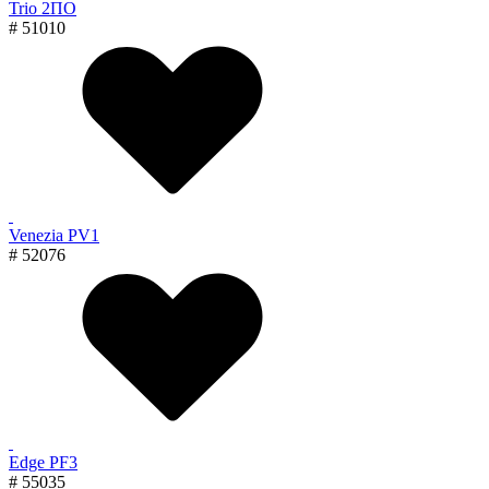
Trio 2ПО
# 51010
Venezia PV1
# 52076
Edge PF3
# 55035