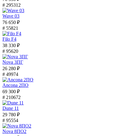
# 295312
Wave 03
76 650 ₽
# 55821
Filo F4
38 330 ₽
# 95620
Nova 3ПГ
26 280 ₽
# 49974
Ancona 2ПО
69 300 ₽
# 210672
Dune 11
29 780 ₽
# 95554
Nova 8ПО2