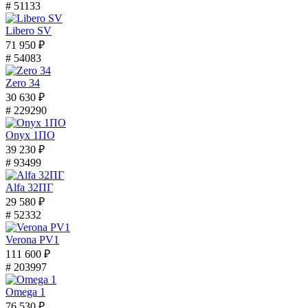
# 51133
Libero SV
71 950 ₽
# 54083
Zero 34
30 630 ₽
# 229290
Onyx 1ПО
39 230 ₽
# 93499
Alfa 32ПГ
29 580 ₽
# 52332
Verona PV1
111 600 ₽
# 203997
Omega 1
76 530 ₽