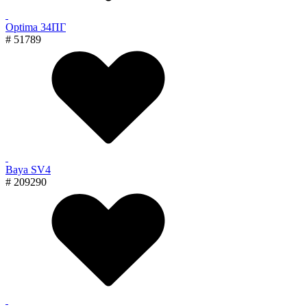
Optima 34ПГ
# 51789
Baya SV4
# 209290