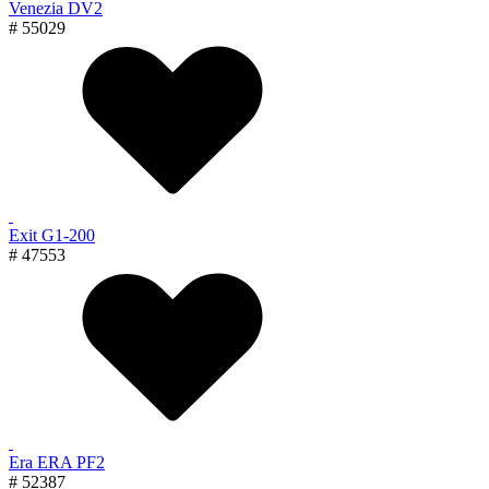
Venezia DV2
# 55029
Exit G1-200
# 47553
Era ERA PF2
# 52387