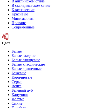
В английском стиле
В скандинавском стиле
Классические
Красивые
Минимализм
Прованс
Современные
Цвет
Белые
Белые гладкие
Белые глянцевые
Белые классические
Белые крашенные
Бежевые
Коричневые
Серые
Венге
Беленый дуб
Капучино
Желтые
Синие
Голубые