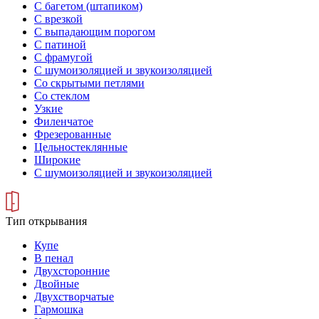
С багетом (штапиком)
С врезкой
С выпадающим порогом
С патиной
С фрамугой
С шумоизоляцией и звукоизоляцией
Со скрытыми петлями
Со стеклом
Узкие
Филенчатое
Фрезерованные
Цельностеклянные
Широкие
С шумоизоляцией и звукоизоляцией
Тип открывания
Купе
В пенал
Двухсторонние
Двойные
Двухстворчатые
Гармошка