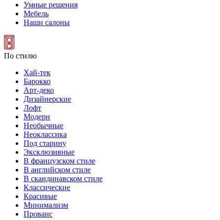
Умные решения
Мебель
Наши салоны
По стилю
Хай-тек
Барокко
Арт-деко
Дизайнерские
Лофт
Модерн
Необычные
Неоклассика
Под старину
Эксклюзивные
В французском стиле
В английском стиле
В скандинавском стиле
Классические
Красивые
Минимализм
Прованс